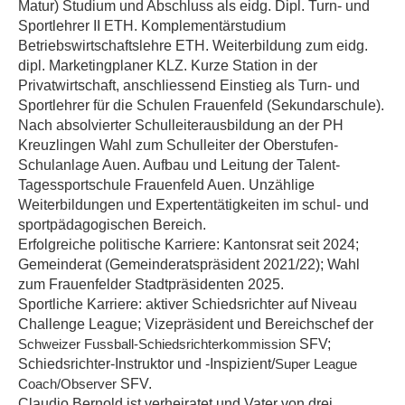
Matur) Studium und Abschluss als eidg. Dipl. Turn- und
Sportlehrer II ETH. Komplementärstudium
Betriebswirtschaftslehre ETH. Weiterbildung zum eidg.
dipl. Marketingplaner KLZ. Kurze Station in der
Privatwirtschaft, anschliessend Einstieg als Turn- und
Sportlehrer für die Schulen Frauenfeld (Sekundarschule).
Nach absolvierter Schulleiterausbildung an der PH
Kreuzlingen Wahl zum Schulleiter der Oberstufen-
Schulanlage Auen. Aufbau und Leitung der Talent-
Tagessportschule Frauenfeld Auen. Unzählige
Weiterbildungen und Expertentätigkeiten im schul- und
sportpädagogischen Bereich.
Erfolgreiche politische Karriere: Kantonsrat seit 2024;
Gemeinderat (Gemeinderatspräsident 2021/22); Wahl
zum Frauenfelder Stadtpräsidenten 2025.
Sportliche Karriere: aktiver Schiedsrichter auf Niveau
Challenge League; Vizepräsident und Bereichschef der
SFV;
Schweizer Fussball-Schiedsrichterkommission
Schiedsrichter-Instruktor und -Inspizient/
Super League
SFV.
Coach/Observer
Claudio Bernold ist verheiratet und Vater von drei