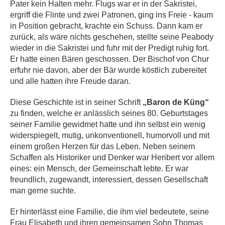
Pater kein Halten mehr. Flugs war er in der Sakristei,
ergriff die Flinte und zwei Patronen, ging ins Freie - kaum
in Position gebracht, krachte ein Schuss. Dann kam er
zurück, als wäre nichts geschehen, stellte seine Peabody
wieder in die Sakristei und fuhr mit der Predigt ruhig fort.
Er hatte einen Bären geschossen. Der Bischof von Chur
erfuhr nie davon, aber der Bär wurde köstlich zubereitet
und alle hatten ihre Freude daran.
Diese Geschichte ist in seiner Schrift
„Baron de Küng“
zu finden, welche er anlässlich seines 80. Geburtstages
seiner Familie gewidmet hatte und ihn selbst ein wenig
widerspiegelt, mutig, unkonventionell, humorvoll und mit
einem großen Herzen für das Leben. Neben seinem
Schaffen als Historiker und Denker war Heribert vor allem
eines: ein Mensch, der Gemeinschaft lebte. Er war
freundlich, zugewandt, interessiert, dessen Gesellschaft
man gerne suchte.
Er hinterlässt eine Familie, die ihm viel bedeutete, seine
Frau Elisabeth und ihren gemeinsamen Sohn Thomas